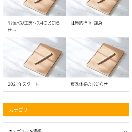
出張水彩工房～9月のお知ら
社員旅行 in 鎌倉
せ～
2021年スタート！
夏季休業のお知らせ
カテゴリ
リ