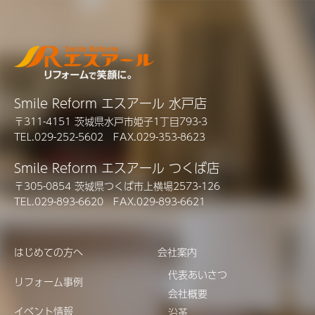
Smile Reform エスアール 水戸店
〒311-4151 茨城県水戸市姫子1丁目793-3
TEL.029-252-5602 FAX.029-353-8623
Smile Reform エスアール つくば店
〒305-0854 茨城県つくば市上横場2573-126
TEL.029-893-6620 FAX.029-893-6621
はじめての方へ
会社案内
代表あいさつ
リフォーム事例
会社概要
イベント情報
沿革