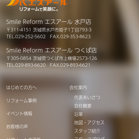
Smile Reform エスアール 水戸店
〒311-4151 茨城県水戸市姫子1丁目793-3
TEL.029-252-5602 FAX.029-353-8623
Smile Reform エスアール つくば店
〒305-0854 茨城県つくば市上横場2573-126
TEL.029-893-6620 FAX.029-893-6621
はじめての方へ
会社案内
代表あいさつ
リフォーム事例
会社概要
イベント情報
沿革
地図・アクセス
お客様の声
スタッフ紹介