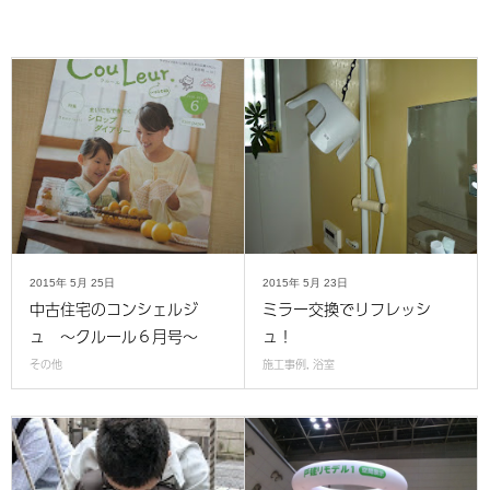
2015年
5月
25日
2015年
5月
23日
中古住宅のコンシェルジ
ミラー交換でリフレッシ
ュ ～クルール６月号～
ュ！
その他
施工事例
,
浴室