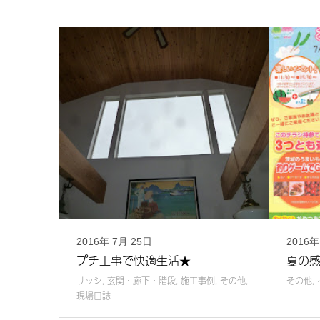
2016年
7月
25日
2016
プチ工事で快適生活★
夏の
サッシ
,
玄関・廊下・階段
,
施工事例
,
その他
,
その他
,
現場日誌