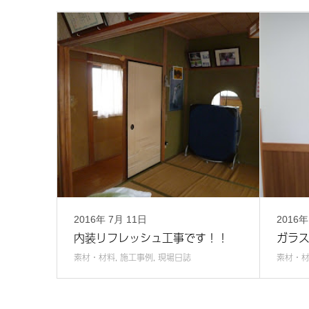
2016年
7月
11日
2016
内装リフレッシュ工事です！！
ガラ
素材・材料
,
施工事例
,
現場日誌
素材・