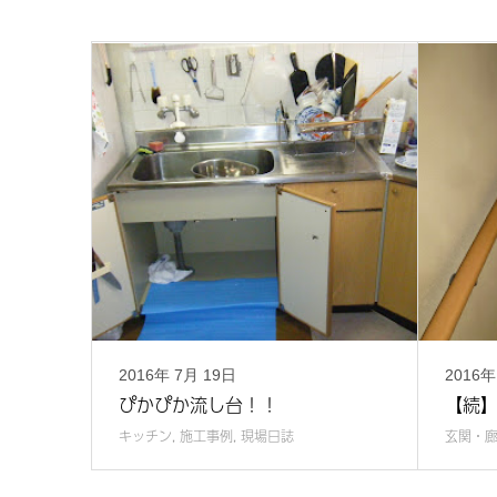
2016年
7月
19日
2016
ぴかぴか流し台！！
【続
キッチン
,
施工事例
,
現場日誌
玄関・