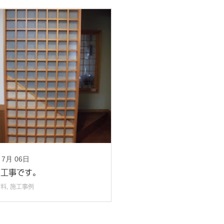
年
7月
06日
ス工事です。
材料
,
施工事例