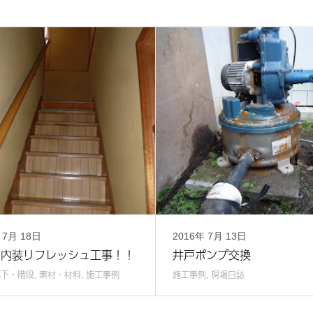
年
7月
18日
2016年
7月
13日
】内装リフレッシュ工事！！
井戸ポンプ交換
廊下・階段
,
素材・材料
,
施工事例
施工事例
,
現場日誌