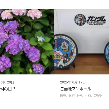
年
6月
20日
2025年
6月
17日
は何の日？
ご当地マンホール
観光、休暇
,
観光、休暇、茨城県