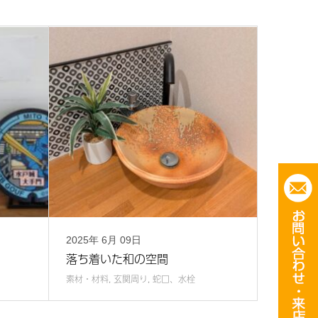
2025年
6月
09日
落ち着いた和の空間
素材・材料
,
玄関周り
,
蛇口、水栓