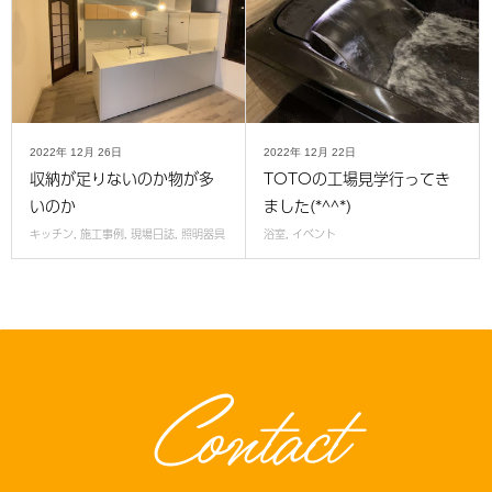
2022年
12月
26日
2022年
12月
22日
収納が足りないのか物が多
TOTOの工場見学行ってき
いのか
ました(*^^*)
キッチン
,
施工事例
,
現場日誌
,
照明器具
浴室
,
イベント
Contact