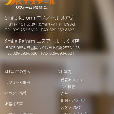
Smile Reform エスアール 水戸店
〒311-4151 茨城県水戸市姫子1丁目793-3
TEL.029-252-5602 FAX.029-353-8623
Smile Reform エスアール つくば店
〒305-0854 茨城県つくば市上横場2573-126
TEL.029-893-6620 FAX.029-893-6621
はじめての方へ
会社案内
代表あいさつ
リフォーム事例
会社概要
イベント情報
沿革
地図・アクセス
お客様の声
スタッフ紹介