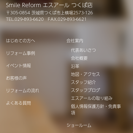
Smile Reform エスアール つくば店
〒305-0854 茨城県つくば市上横場2573-126
TEL.029-893-6620 FAX.029-893-6621
はじめての方へ
会社案内
代表あいさつ
リフォーム事例
会社概要
イベント情報
沿革
地図・アクセス
お客様の声
スタッフ紹介
スタッフブログ
リフォームの流れ
エスアールの取り組み
よくある質問
個人情報保護方針・免責事
項
ショールーム