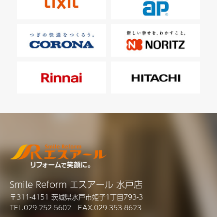
Smile Reform エスアール 水戸店
〒311-4151 茨城県水戸市姫子1丁目793-3
TEL.029-252-5602 FAX.029-353-8623