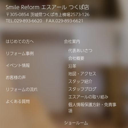
Smile Reform エスアール つくば店
〒305-0854 茨城県つくば市上横場2573-126
TEL.029-893-6620 FAX.029-893-6621
はじめての方へ
会社案内
代表あいさつ
リフォーム事例
会社概要
イベント情報
沿革
地図・アクセス
お客様の声
スタッフ紹介
スタッフブログ
リフォームの流れ
エスアールの取り組み
よくある質問
個人情報保護方針・免責事
項
ショールーム