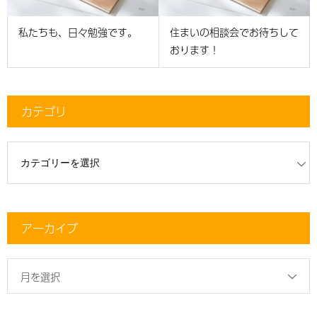
私たちも、日々勉強です。
住まいの相談会でお待ちして
おります！
カテゴリ
リ
アーカイブ
月を選択