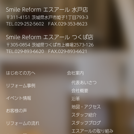
Smile Reform エスアール 水戸店
〒311-4151 茨城県水戸市姫子1丁目793-3
TEL.029-252-5602 FAX.029-353-8623
Smile Reform エスアール つくば店
〒305-0854 茨城県つくば市上横場2573-126
TEL.029-893-6620 FAX.029-893-6621
はじめての方へ
会社案内
代表あいさつ
リフォーム事例
会社概要
イベント情報
沿革
地図・アクセス
お客様の声
スタッフ紹介
スタッフブログ
リフォームの流れ
エスアールの取り組み