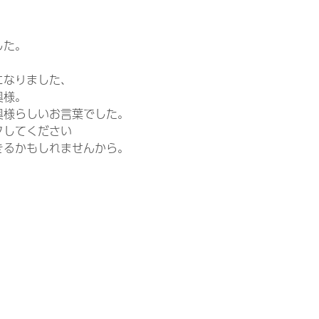
した。
になりました、
奥様。
奥様らしいお言葉でした。
クしてください
きるかもしれませんから。