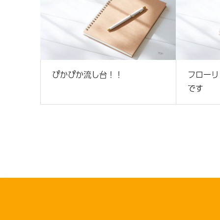
ぴかぴか流し台！！
フローリ
です