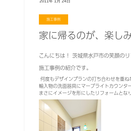
2011年
1月
24日
施工事例
家に帰るのが、楽し
こんにちは！ 茨城県水戸市の笑顔の
施工事例の紹介です。
何度もデザインプランの打ち合わせを重ね
輸入物の洗面器具にマーブライトカウンタ
まさにイメージを形にしたリフォームとな