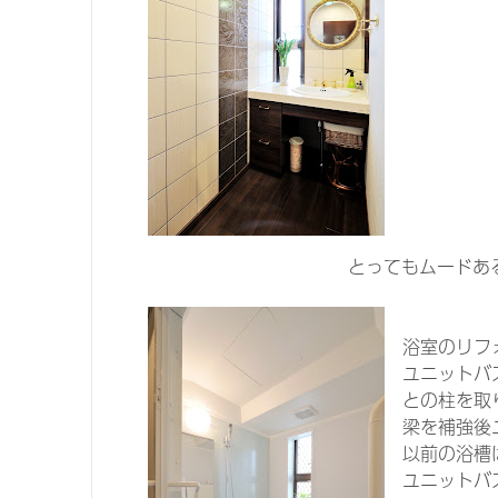
とってもムードあ
浴室のリフ
ユニットバ
との柱を取
梁を補強後
以前の浴槽
ユニットバ