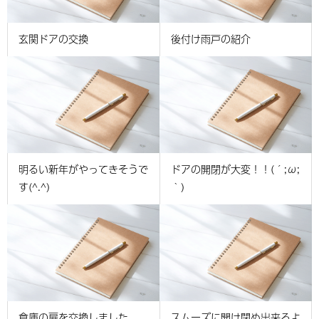
玄関ドアの交換
後付け雨戸の紹介
明るい新年がやってきそうで
ドアの開閉が大変！！(´;ω;
す(^.^)
｀)
倉庫の扉を交換しました
スムーズに開け閉め出来るよ