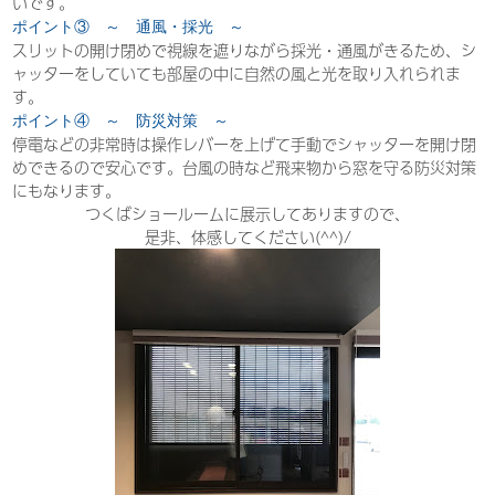
いです。
ポイント③ ～ 通風・採光 ～
スリットの開け閉めで視線を遮りながら採光・通風がきるため、シ
ャッターをしていても部屋の中に自然の風と光を取り入れられま
す。
ポイント④ ～ 防災対策 ～
停電などの非常時は操作レバーを上げて手動でシャッターを開け閉
めできるので安心です。台風の時など飛来物から窓を守る防災対策
にもなります。
つくばショールームに展示してありますので、
是非、体感してください(^^)/