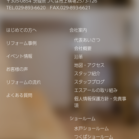
〒305-0854 茨城県つくば市上横場2573-126
TEL.029-893-6620 FAX.029-893-6621
はじめての方へ
会社案内
代表あいさつ
リフォーム事例
会社概要
イベント情報
沿革
地図・アクセス
お客様の声
スタッフ紹介
スタッフブログ
リフォームの流れ
エスアールの取り組み
よくある質問
個人情報保護方針・免責事
項
ショールーム
水戸ショールーム
つくばショールーム