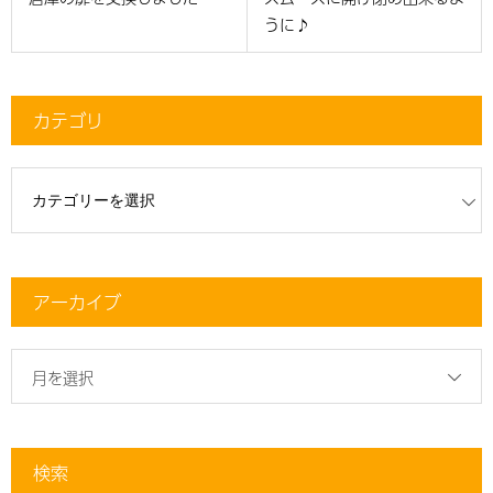
うに♪
カテゴリ
リ
アーカイブ
月を選択
検索