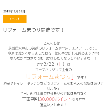
2015年
3月
18日
イベント
リフォームまつり開催です！
こんにちは！
茨城県水戸市の笑顔のリフォーム専門店、エスアールです。
今週は暖かくなりましたね☆一気に春の訪れを感じます(*^^)
なんだかポカポカでお出かけしたくなっちゃいますね！！
3/22（
日
）
さて
は
コープハウジング主催の
「
リフォームまつり
」
です！
浴室やトイレ、キッチンなどでリフォームをお考えの場所はありま
せんか？
当日、新規工事お見積もりの方にはもれなく
工事割引
30,000ポイント
引換券を
進呈いたします！