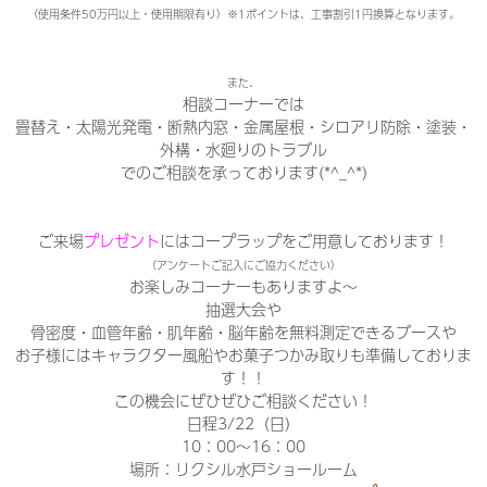
（使用条件50万円以上・使用期限有り）※1ポイントは、工事割引1円換算となります。
また、
相談コーナーでは
畳替え・太陽光発電・断熱内窓・金属屋根・シロアリ防除・塗装・
外構・水廻りのトラブル
でのご相談を承っております(*^_^*)
ご来場
プレゼント
にはコープラップをご用意しております！
（アンケートご記入にご協力ください）
お楽しみコーナーもありますよ～
抽選大会や
骨密度・血管年齢・肌年齢・脳年齢を無料測定できるブースや
お子様にはキャラクター風船やお菓子つかみ取りも準備しておりま
す！！
この機会にぜひぜひご相談ください！
日程3/22（日）
10：00～16：00
場所：リクシル水戸ショールーム