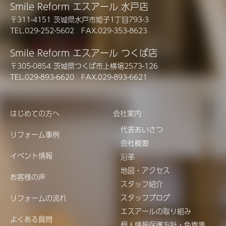
Smile Reform エスアール 水戸店
〒311-4151 茨城県水戸市姫子1丁目793-3
TEL.029-252-5602 FAX.029-353-8623
Smile Reform エスアール つくば店
〒305-0854 茨城県つくば市上横場2573-126
TEL.029-893-6620 FAX.029-893-6621
はじめての方へ
会社案内
代表あいさつ
リフォーム事例
会社概要
イベント情報
沿革
地図・アクセス
お客様の声
スタッフ紹介
スタッフブログ
リフォームの流れ
エスアールの取り組み
よくある質問
個人情報保護方針・免責事