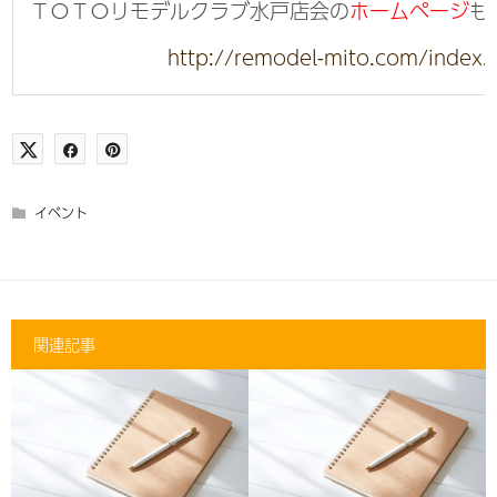
ＴＯＴＯリモデルクラブ水戸店会の
ホームページ
も
http://remodel-mito.com/index.
イベント
関連記事