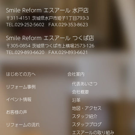
Smile Reform エスアール 水戸店
〒311-4151 茨城県水戸市姫子1丁目793-3
TEL.029-252-5602 FAX.029-353-8623
Smile Reform エスアール つくば店
〒305-0854 茨城県つくば市上横場2573-126
TEL.029-893-6620 FAX.029-893-6621
はじめての方へ
会社案内
代表あいさつ
リフォーム事例
会社概要
イベント情報
沿革
地図・アクセス
お客様の声
スタッフ紹介
スタッフブログ
リフォームの流れ
エスアールの取り組み