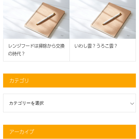
レンジフードは掃除から交換
いわし雲？うろこ雲？
の時代？
カテゴリ
リ
アーカイブ