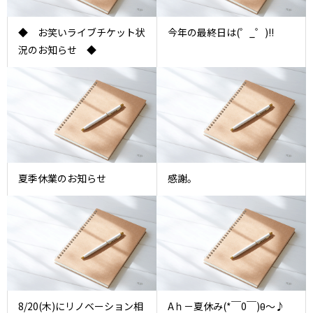
◆ お笑いライブチケット状
今年の最終日は(゜_゜)!!
況のお知らせ ◆
夏季休業のお知らせ
感謝。
8/20(木)にリノベーション相
Aｈ－夏休み(*￣0￣)θ～♪