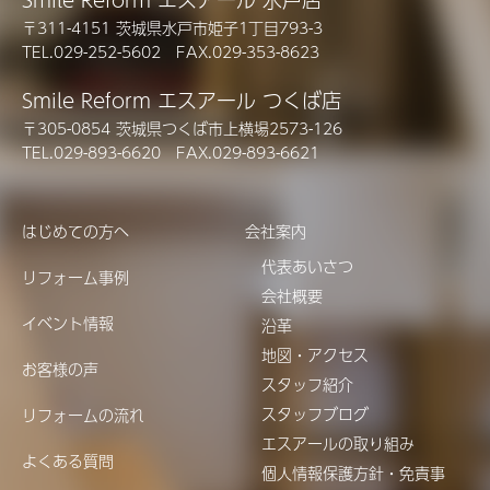
〒311-4151 茨城県水戸市姫子1丁目793-3
TEL.029-252-5602 FAX.029-353-8623
Smile Reform エスアール つくば店
〒305-0854 茨城県つくば市上横場2573-126
TEL.029-893-6620 FAX.029-893-6621
はじめての方へ
会社案内
代表あいさつ
リフォーム事例
会社概要
イベント情報
沿革
地図・アクセス
お客様の声
スタッフ紹介
スタッフブログ
リフォームの流れ
エスアールの取り組み
よくある質問
個人情報保護方針・免責事