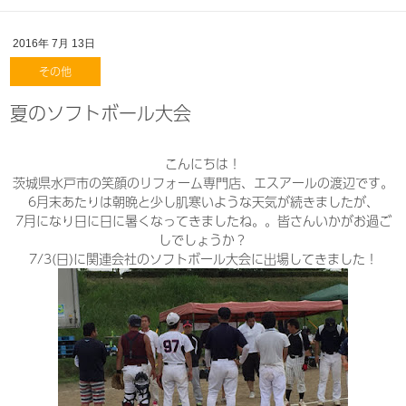
2016年
7月
13日
その他
夏のソフトボール大会
こんにちは！
茨城県水戸市の笑顔のリフォーム専門店、エスアールの渡辺です。
6月末あたりは朝晩と少し肌寒いような天気が続きましたが、
7月になり日に日に暑くなってきましたね。。皆さんいかがお過ご
しでしょうか？
7/3(日)に関連会社のソフトボール大会に出場してきました！