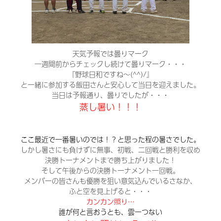
天気予報では曇りマーク
一週間前からチェックし続けて曇りマーク・・・
『野球日和ですね～(^^)/』
と一緒に参加する飯田さんと安心して当日を迎えました。
当日は予報通り、曇りでしたが・・・
蒸し暑い！！！
ここ最近で一番暑いのでは！？と思った程の暑さでした。
しかし暑さにも負けずに無事、初戦、二回戦と勝利を収め
決勝トーナメントまで勝ち上がりました！
そして午後からの決勝トーナメント一回戦。
メンバーの皆さんも優勝を狙い意気込んでいるさなか、
ふと空を見上げると・・・
カンカン照り…
誰が何と言おうとも、雲一つない