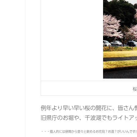
桜
例年より早い早い桜の開花に、皆さん
旧県庁のお堀や、千波湖でもライトア
・・・個人的には昼間から堂々と飲めるお花見？お酒？がいいんです