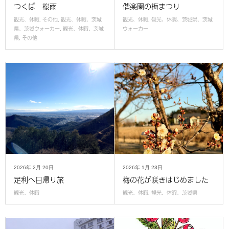
つくば 桜雨
偕楽園の梅まつり
観光、休暇
,
その他
,
観光、休暇、茨城
観光、休暇
,
観光、休暇、茨城県、茨城
県、茨城ウォーカー
,
観光、休暇、茨城
ウォーカー
県
,
その他
2026年
2月
20日
2026年
1月
23日
足利へ日帰り旅
梅の花が咲きはじめました
観光、休暇
観光、休暇
,
観光、休暇、茨城県