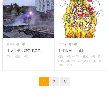
2026年
1月
17日
2026年
1月
15日
１５年ぶりの草津温泉
1月15日 小正月
グルメ
,
観光、休暇
観光、休暇
,
イベント
,
観光、休暇、茨
城県、茨城ウォーカー
,
観光、休暇、茨
城県
,
その他
1
2
3