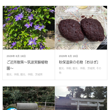
2026年
6月
19日
2026年
6月
19日
ご近所散策～筑波実験植物
秋保温泉の名物『おはぎ』
園～
観光、休暇
,
観光、休暇、茨城県
,
その
他
観光、休暇
,
観光、休暇、茨城県