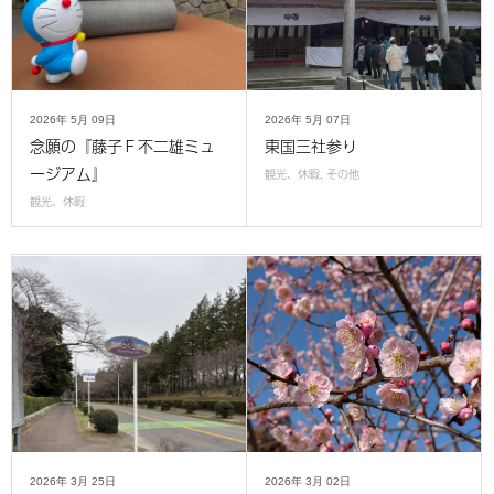
2026年
5月
09日
2026年
5月
07日
念願の『藤子Ｆ不二雄ミュ
東国三社参り
ージアム』
観光、休暇
,
その他
観光、休暇
2026年
3月
25日
2026年
3月
02日