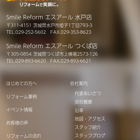
Smile Reform エスアール 水戸店
〒311-4151 茨城県水戸市姫子1丁目793-3
TEL.029-252-5602 FAX.029-353-8623
Smile Reform エスアール つくば店
〒305-0854 茨城県つくば市上横場2573-126
TEL.029-893-6620 FAX.029-893-6621
はじめての方へ
会社案内
代表あいさつ
リフォーム事例
会社概要
イベント情報
沿革
地図・アクセス
お客様の声
スタッフ紹介
スタッフブログ
リフォームの流れ