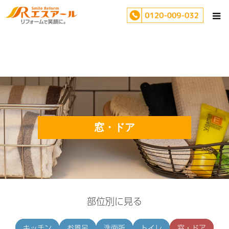
窓・ドア
部位別に見る
キッチン
お風呂
洗面所
トイレ
窓・ドア