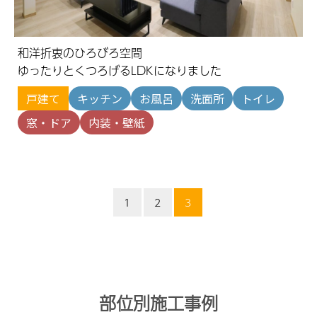
和洋折衷のひろびろ空間
ゆったりとくつろげるLDKになりました
戸建て
キッチン
お風呂
洗面所
トイレ
窓・ドア
内装・壁紙
1
2
3
部位別施工事例