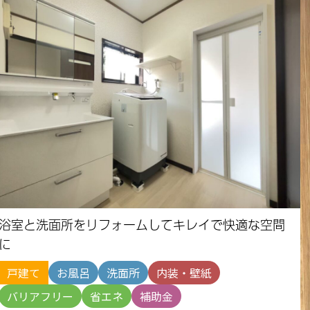
浴室と洗面所をリフォームしてキレイで快適な空間
に
戸建て
お風呂
洗面所
内装・壁紙
バリアフリー
省エネ
補助金