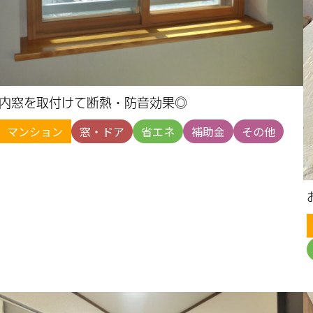
内窓を取付けて断熱・防音効果◎
マンション
窓・ドア
省エネ
補助金
その他