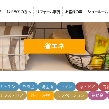
E
はじめての方へ
リフォーム事例
お客様の声
ショールーム
省エネ
キッチン
お風呂
洗面所
トイレ
窓・ドア
内
エクステリア
外壁・屋根
リノベーション
補助金