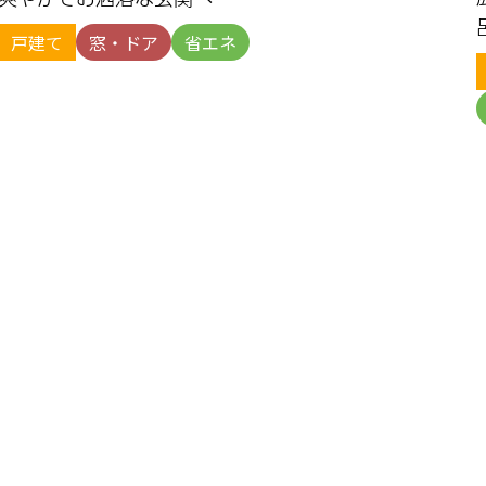
戸建て
窓・ドア
省エネ