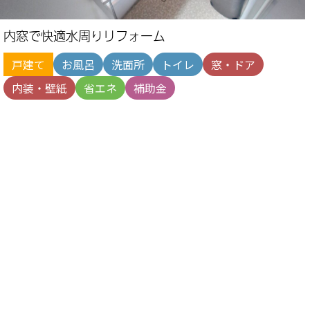
内窓で快適水周りリフォーム
戸建て
お風呂
洗面所
トイレ
窓・ドア
内装・壁紙
省エネ
補助金