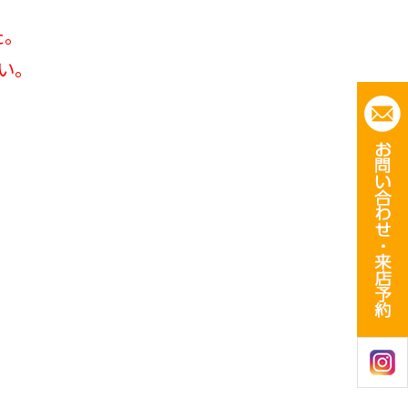
た。
い。