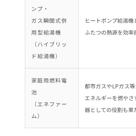
ンプ・
ガス瞬間式併
ヒートポンプ給湯機
用型給湯機
ふたつの熱源を効率
（ハイブリッ
ド給湯機）
家庭用燃料電
都市ガスやLPガス
池
エネルギーを燃やさ
（エネファー
器としての役割も果
ム）