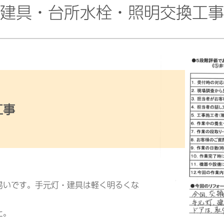
建具・台所水栓・照明交換工事
工事
易いです。手元灯・建具は軽く明るくな
た。