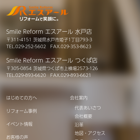
Smile Reform エスアール 水戸店
〒311-4151 茨城県水戸市姫子1丁目793-3
TEL.029-252-5602 FAX.029-353-8623
Smile Reform エスアール つくば店
〒305-0854 茨城県つくば市上横場2573-126
TEL.029-893-6620 FAX.029-893-6621
はじめての方へ
会社案内
代表あいさつ
リフォーム事例
会社概要
イベント情報
沿革
地図・アクセス
お客様の声