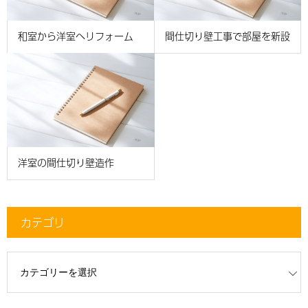
和室から洋室へリフォーム
間仕切り壁工事で部屋を新設
洋室の間仕切り壁造作
カテゴリ
リ