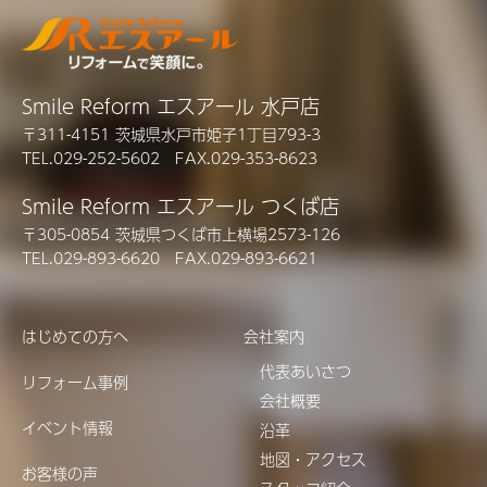
Smile Reform エスアール 水戸店
〒311-4151 茨城県水戸市姫子1丁目793-3
TEL.029-252-5602 FAX.029-353-8623
Smile Reform エスアール つくば店
〒305-0854 茨城県つくば市上横場2573-126
TEL.029-893-6620 FAX.029-893-6621
はじめての方へ
会社案内
代表あいさつ
リフォーム事例
会社概要
イベント情報
沿革
地図・アクセス
お客様の声