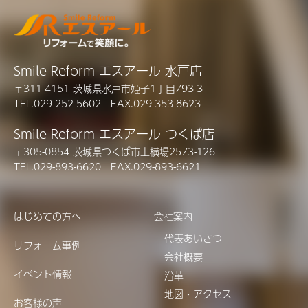
Smile Reform エスアール 水戸店
〒311-4151 茨城県水戸市姫子1丁目793-3
TEL.029-252-5602 FAX.029-353-8623
Smile Reform エスアール つくば店
〒305-0854 茨城県つくば市上横場2573-126
TEL.029-893-6620 FAX.029-893-6621
はじめての方へ
会社案内
代表あいさつ
リフォーム事例
会社概要
イベント情報
沿革
地図・アクセス
お客様の声