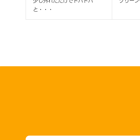
少し外れただけでドバドバ
グリーン
と・・・