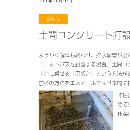
2010年
10月
07日
現場日誌
土間コンクリート打
ようやく解体も終わり、排水配管が出
ユニットバスを設置する場合、土間コ
土台に乗せる「吊架台」という方法が
前者の方法をエスアールでは基本的に
昨日
めて
作業