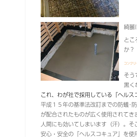
綺麗
とこ
か？
コンクリ
そう
黒く
これ、わが社で採用している『ヘルス
平成１５年の基準法改訂までの防蟻･
が配合されたものが広く使用されてき
人間にも効いてしまいます（汗）。そ
安心・安全の『ヘルスコキュア』を使